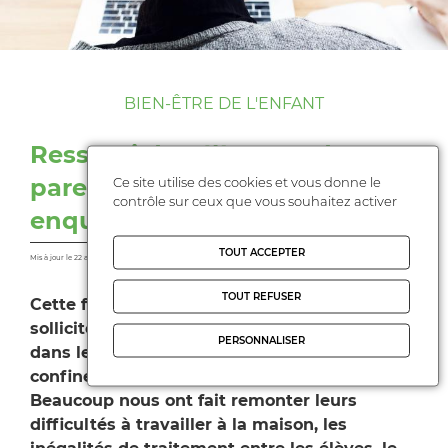
BIEN-ÊTRE DE L'ENFANT
Ressenti des élèves et des
parents - Répondez à notre
Ce site utilise des cookies et vous donne le
contrôle sur ceux que vous souhaitez activer
enquête
TOUT ACCEPTER
Mis à jour le 22 avril 2021
TOUT REFUSER
Cette fois encore, les parents ont été
sollicités pour accompagner leurs enfants
PERSONNALISER
dans leur scolarité durant ce troisième
confinement.
Beaucoup nous ont fait remonter leurs
difficultés à travailler à la maison, les