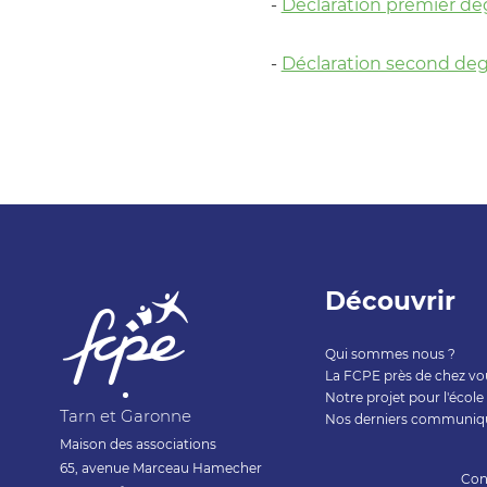
-
Déclaration premier de
-
Déclaration second de
Découvrir
Qui sommes nous ?
La FCPE près de chez vo
Notre projet pour l'école
Tarn et Garonne
Nos derniers communiq
Maison des associations
65, avenue Marceau Hamecher
Con