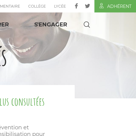
ADHÉRENT
ÉMENTAIRE
COLLÈGE
LYCÉE
RER
S'ENGAGER
és
plus consultées
évention et
sibilisation pour