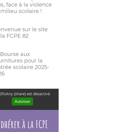
s, face à la violence
milieu scolaire !
envenue sur le site
 la FCPE 82
 Bourse aux
urnitures pour la
trée scolaire 2025-
26
ToAny (share) est désactivé.
Autoriser
dhérer à la FCPE