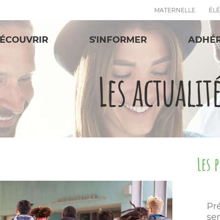
MATERNELLE
ÉL
ÉCOUVRIR
S'INFORMER
ADHÉ
Les actualit
Les 
Pr
sen