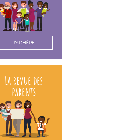
J'ADHÉRE
La revue des
parents