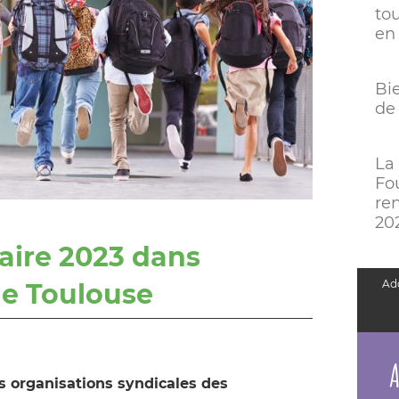
tou
en 
Bi
de
La
Fo
ren
20
aire 2023 dans
Add
de Toulouse
A
s organisations syndicales des