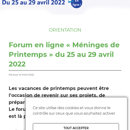
ORIENTATION
Forum en ligne « Méninges de
Printemps » du 25 au 29 avril
2022
Mis à jour le 19 avril 2022
Les vacances de printemps peuvent être
l'occasion de revenir sur ses projets, de
préparer l'été, de réfléchir sur soi-même…
Ce site utilise des cookies et vous donne le
Le forum en ligne "Méninges de Printemps"
contrôle sur ceux que vous souhaitez activer
est là pour vous accompagner !
TOUT ACCEPTER