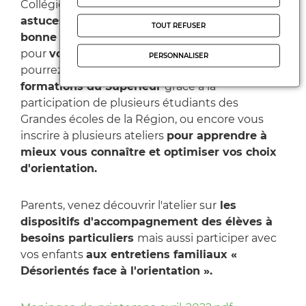
Collégiens et lycéens vous y trouverez
des
astuces pour faire un bon CV ou rédiger une
TOUT REFUSER
bonne lettre de motivation
, vous serez épaulés
pour
vos recherches de job d'été…
Vous
PERSONNALISER
pourrez également
découvrir
quelques
formations du Supérieur
grâce à la
participation de plusieurs étudiants des
Grandes écoles de la Région, ou encore vous
inscrire à plusieurs ateliers
pour apprendre à
mieux vous connaître et optimiser vos choix
d'orientation.
Parents, venez découvrir l'atelier sur
les
dispositifs d'accompagnement des élèves à
besoins particuliers
mais aussi participer avec
vos enfants
aux entretiens familiaux «
Désorientés face à l'orientation ».