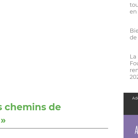
tou
en 
Bi
de
La
Fo
ren
20
Add
es chemins de
 »
A