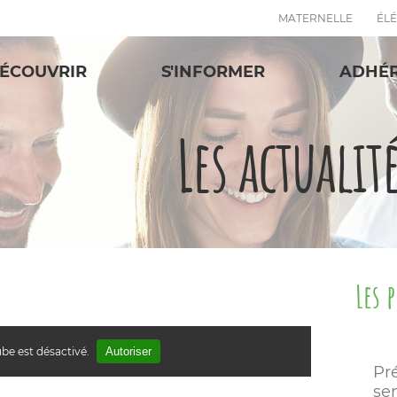
MATERNELLE
ÉL
ÉCOUVRIR
S'INFORMER
ADHÉ
Les actualit
Les 
be est désactivé.
Autoriser
Pr
sen