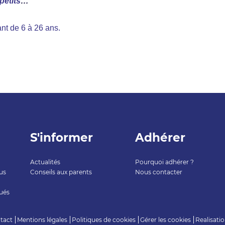
petits
…
nt de 6 à 26 ans.
S'informer
Adhérer
Actualités
Pourquoi adhérer ?
us
Conseils aux parents
Nous contacter
ués
tact
Mentions légales
Politiques de cookies
Gérer les cookies
Realisati