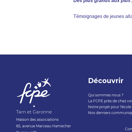
Des plus grands aux plus 
Témoignages de jeunes alla
Découvrir
Qui sommes nous ?
La FCPE près de chez vo
Notre projet pour l'école
Tarn et Garonne
Nos derniers communiq
Maison des associations
65, avenue Marceau Hamecher
Con