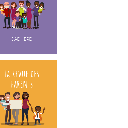
J'ADHÉRE
La revue des
parents