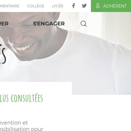
ADHÉRENT
ÉMENTAIRE
COLLÈGE
LYCÉE
RER
S'ENGAGER
és
plus consultées
évention et
sibilisation pour