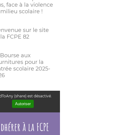
s, face à la violence
milieu scolaire !
envenue sur le site
 la FCPE 82
 Bourse aux
urnitures pour la
trée scolaire 2025-
26
ToAny (share) est désactivé.
Autoriser
dhérer à la FCPE