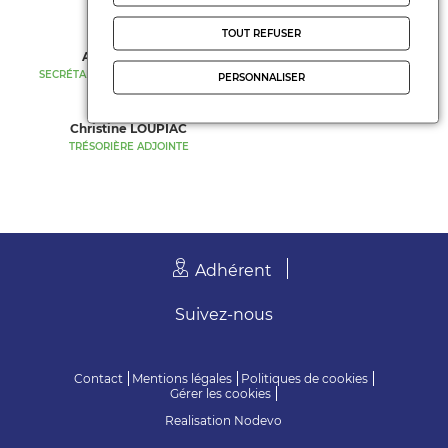
PRÉSIDENTE
SECRÉTAIRE GÉNÉRALE
TOUT REFUSER
Anaïs DENOUX
Carole VAN-CAMP
SECRÉTAIRE GÉNÉRALE ADJOINTE
TRÉSORIÈRE
PERSONNALISER
Christine LOUPIAC
TRÉSORIÈRE ADJOINTE
Adhérent
Suivez-nous
Contact
Mentions légales
Politiques de cookies
Gérer les cookies
Realisation
Nodevo